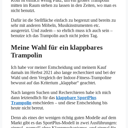
Köln ist einfach wenig Platz, um ein großes Trampolin
mitten im Raum stehen zu lassen in den Zeiten, wo man es
nicht benutzt.
Dafür ist die Stellfläche einfach zu begrenzt und bereits zu
sehr mit anderen Möbeln, Musikinstrumenten etc.
ausgereizt. Und zudem – so ehrlich muss ich auch sein –
benutze ich das Trampolin auch nicht jeden Tag.
Meine Wahl für ein klappbares
Trampolin
Ich habe vor meiner Entscheidung und meinem Kauf
damals im Herbst 2021 also lange recherchiert und bei der
Wahl und dem Vergleich der Indoor-Fitness-Trampoline
bewusst auf das Kriterium „klappbar“ geachtet.
Nach langem Suchen und Recherchieren habe ich mich
dann letztendlich für das
klappbare SportPlus
Trampolin
entschieden – und diese Entscheidung bis
heute nicht bereut.
Denn als eines der wenigen richtig guten Modelle auf dem
Markt gibt es das SportPlus-Modell in zwei Ausführungen:
einmal „normal“ ohne Klappmechanismus, und einmal für