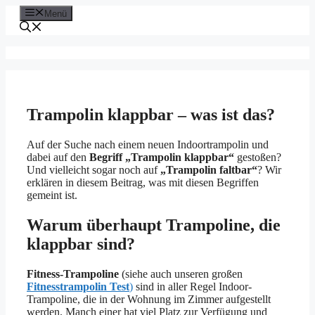
Zum
Menü
Inhalt
springen
Trampolin klappbar – was ist das?
Auf der Suche nach einem neuen Indoortrampolin und
dabei auf den
Begriff „Trampolin klappbar“
gestoßen?
Und vielleicht sogar noch auf
„Trampolin faltbar“
? Wir
erklären in diesem Beitrag, was mit diesen Begriffen
gemeint ist.
Warum überhaupt Trampoline, die
klappbar sind?
Fitness-Trampoline
(siehe auch unseren großen
Fitnesstrampolin Test
)
sind in aller Regel Indoor-
Trampoline, die in der Wohnung im Zimmer aufgestellt
werden. Manch einer hat viel Platz zur Verfügung und