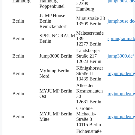
Hamburg
Hamburg
jumphouse.de
22399
Poppenbüttel
Hamburg
JUMP House
Miraustraße 38
Berlin
Berlin
jumphouse.de/
13509 Berlin
Reinickendorf
Malteserstraße
SPRUNG.RAUM
Berlin
139
sprungraum.de
Berlin
12277 Berlin
Landsberger
Berlin
Jump3000 Berlin
Straße 217
jump3000.de/
12623 Berlin
Königshorster
MyJump Berlin
Berlin
Straße 11
myjump.de/m
Nord
13439 Berlin
Allee der
MYJUMP Berlin
Kosmonauten
Berlin
myjump.de/my
Ost
30
12681 Berlin
Caroline-
MYJUMP Berlin
Michaelis-
Berlin
myjump.de/myj
Mitte
Straße 8
10115 Berlin
Fichtenstraße