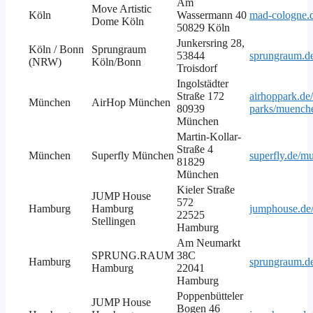
Am
Move Artistic
Köln
Wassermann 40
mad-cologne.d
Dome Köln
50829 Köln
Junkersring 28,
Köln / Bonn
Sprungraum
53844
sprungraum.de
(NRW)
Köln/Bonn
Troisdorf
Ingolstädter
Straße 172
airhoppark.de
München
AirHop München
80939
parks/muench
München
Martin-Kollar-
Straße 4
München
Superfly München
superfly.de/m
81829
München
Kieler Straße
JUMP House
572
Hamburg
Hamburg
jumphouse.de/
22525
Stellingen
Hamburg
Am Neumarkt
SPRUNG.RAUM
38C
Hamburg
sprungraum.d
Hamburg
22041
Hamburg
Poppenbütteler
JUMP House
Bogen 46