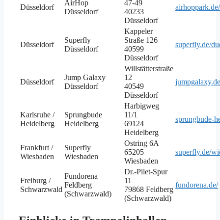
AirHop
47-49
Düsseldorf
airhoppark.de/
Düsseldorf
40233
Düsseldorf
Kappeler
Superfly
Straße 126
Düsseldorf
superfly.de/du
Düsseldorf
40599
Düsseldorf
Willstätterstraße
Jump Galaxy
12
Düsseldorf
jumpgalaxy.de
Düsseldorf
40549
Düsseldorf
Harbigweg
Karlsruhe /
Sprungbude
11/1
sprungbude-he
Heidelberg
Heidelberg
69124
Heidelberg
Ostring 6A
Frankfurt /
Superfly
65205
superfly.de/w
Wiesbaden
Wiesbaden
Wiesbaden
Dr.-Pilet-Spur
Fundorena
Freiburg /
11
Feldberg
fundorena.de/
Schwarzwald
79868 Feldberg
(Schwarzwald)
(Schwarzwald)