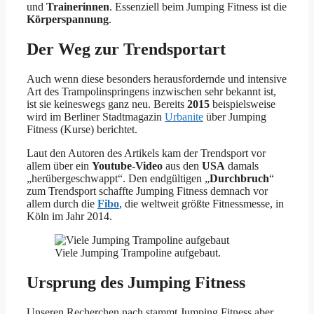
und
Trainerinnen
. Essenziell beim Jumping Fitness ist die
Körperspannung
.
Der Weg zur Trendsportart
Auch wenn diese besonders herausfordernde und intensive
Art des Trampolinspringens inzwischen sehr bekannt ist,
ist sie keineswegs ganz neu. Bereits
2015
beispielsweise
wird im Berliner Stadtmagazin
Urbanite
über Jumping
Fitness (Kurse) berichtet.
Laut den Autoren des Artikels kam der Trendsport vor
allem über ein
Youtube-Video
aus den
USA
damals
„herübergeschwappt“. Den endgültigen „
Durchbruch
“
zum Trendsport schaffte Jumping Fitness demnach vor
allem durch die
Fibo
, die weltweit größte Fitnessmesse, in
Köln im Jahr 2014.
Viele Jumping Trampoline aufgebaut.
Ursprung des Jumping Fitness
Unseren Recherchen nach stammt Jumping Fitness aber