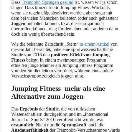
Dass
Trampolin-Springen gesund
ist, wissen wir ja schon
länger. Dass konzentrierte Jumping Fitness Workouts,
wenn sie regelmäßig absolviert werden, aber sogar mit
dem bei vielen Menschen beliebten (oder auch gehassten)
Joggen
mithalten können, bzw. dieses sogar noch
übertreffen können, mag für den einen oder anderen dann
doch ein wenig überraschend sein.
Wie die bekannte Zeitschrift „Stern“
in einem Artikel
von
diesem Jahr berichtet, habe eine sportwissenschaftliche
Studie von 2016 den
positiven Effekt von Jumping
Fitness
belegt. In einem zweimonatigen Programm
erhielten junge Männer ein Jumping Fitness-Programm
von den Studienleitern verordnet, während eine andere
Versuchsgruppe zeitgleich joggen ging.
Jumping Fitness -mehr als eine
Alternative zum Joggen
Das
Ergebnis
der
Studie
, die von türkischen
Wissenschaftlern durchgeführt und im „International
Journal of Sports“ 2016 veröffentlicht wurde, war
erstaunlich
: Nicht nur die
Sprungkraft
, auch die
Ausdauerfähigkeit
der Trampolin-Versuchsgruppe wurde