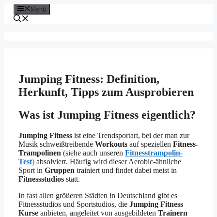
Zum
Menü
Inhalt
springen
Jumping Fitness: Definition,
Herkunft, Tipps zum Ausprobieren
Was ist Jumping Fitness eigentlich?
Jumping Fitness
ist eine Trendsportart, bei der man zur
Musik schweißtreibende
Workouts
auf speziellen
Fitness-
Trampolinen
(siehe auch unseren
Fitnesstrampolin-
Test
)
absolviert. Häufig wird dieser Aerobic-ähnliche
Sport in
Gruppen
trainiert und findet dabei meist in
Fitnessstudios
statt.
In fast allen größeren Städten in Deutschland gibt es
Fitnessstudios und Sportstudios, die
Jumping Fitness
Kurse
anbieten, angeleitet von ausgebildeten
Trainern