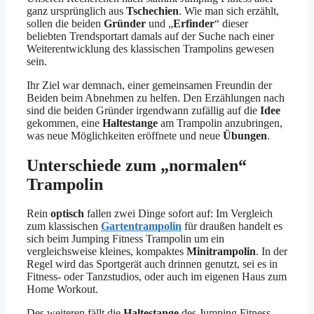
ganz ursprünglich aus
Tschechien
. Wie man sich erzählt,
sollen die beiden
Gründer
und „
Erfinder
“ dieser
beliebten Trendsportart damals auf der Suche nach einer
Weiterentwicklung des klassischen Trampolins gewesen
sein.
Ihr Ziel war demnach, einer gemeinsamen Freundin der
Beiden beim Abnehmen zu helfen. Den Erzählungen nach
sind die beiden Gründer irgendwann zufällig auf die
Idee
gekommen, eine
Haltestange
am Trampolin anzubringen,
was neue Möglichkeiten eröffnete und neue
Übungen
.
Unterschiede zum „normalen“
Trampolin
Rein
optisch
fallen zwei Dinge sofort auf: Im Vergleich
zum klassischen
Gartentrampolin
für draußen handelt es
sich beim Jumping Fitness Trampolin um ein
vergleichsweise kleines, kompaktes
Minitrampolin
. In der
Regel wird das Sportgerät auch drinnen genutzt, sei es in
Fitness- oder Tanzstudios, oder auch im eigenen Haus zum
Home Workout.
Des weiteren fällt die
Haltestange
des Jumping Fitness